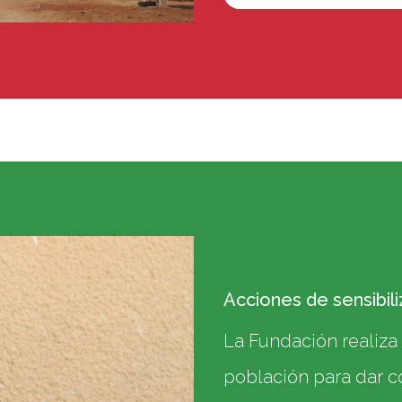
Acciones de sensibili
La Fundación realiza 
población para dar c