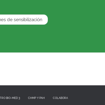
es de sensibilización
TRO BIO-MED 3
CHMP Y PAH
COLABORA