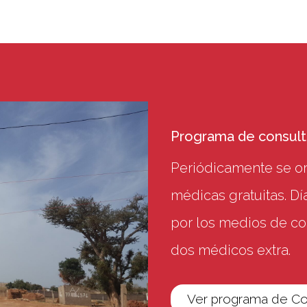
Programa de consulta
Periódicamente se or
médicas gratuitas. D
por los medios de co
dos médicos extra.
Ver programa de Con